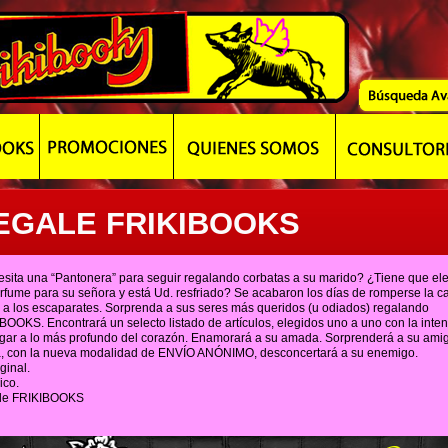
EGALE FRIKIBOOKS
sita una “Pantonera” para seguir regalando corbatas a su marido? ¿Tiene que ele
rfume para su señora y está Ud. resfriado? Se acabaron los días de romperse la 
e a los escaparates. Sorprenda a sus seres más queridos (u odiados) regalando
BOOKS. Encontrará un selecto listado de artículos, elegidos uno a uno con la inte
egar a lo más profundo del corazón. Enamorará a su amada. Sorprenderá a su ami
, con la nueva modalidad de ENVÍO ANÓNIMO, desconcertará a su enemigo.
ginal.
ico.
le FRIKIBOOKS