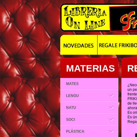
MATERIAS
R
MATES
¿Nece
un pe
frent
LENGU
FRIKI
de ll
NATU
ahora
Es ori
Es ún
SOCI
Rega
PLÁSTICA