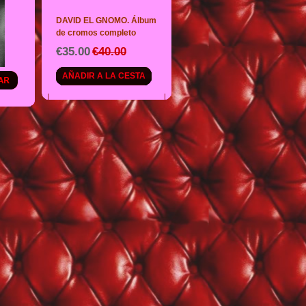
DAVID EL GNOMO. Álbum
de cromos completo
€35.00
€40.00
AÑADIR A LA CESTA