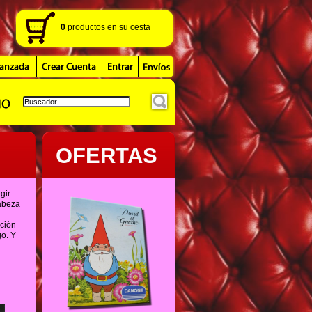
0
productos
en su cesta
OFERTAS
gir
cabeza
nción
go. Y