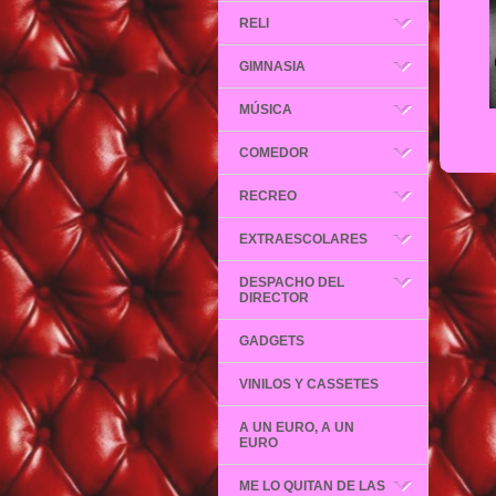
RELI
GIMNASIA
MÚSICA
COMEDOR
RECREO
EXTRAESCOLARES
DESPACHO DEL
DIRECTOR
GADGETS
VINILOS Y CASSETES
A UN EURO, A UN
EURO
ME LO QUITAN DE LAS