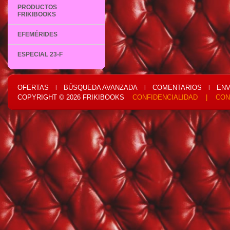
PRODUCTOS
FRIKIBOOKS
EFEMÉRIDES
ESPECIAL 23-F
OFERTAS
BÚSQUEDA AVANZADA
COMENTARIOS
ENV
|
|
|
COPYRIGHT © 2026
FRIKIBOOKS
CONFIDENCIALIDAD
|
CON