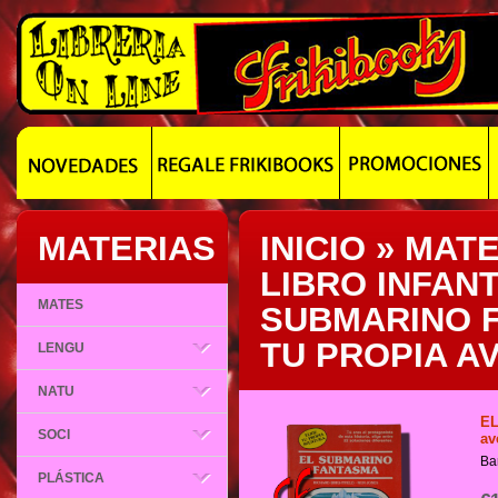
MATERIAS
INICIO
»
MATE
LIBRO INFANT
MATES
SUBMARINO F
TU PROPIA A
LENGU
NATU
EL
SOCI
av
Ba
PLÁSTICA