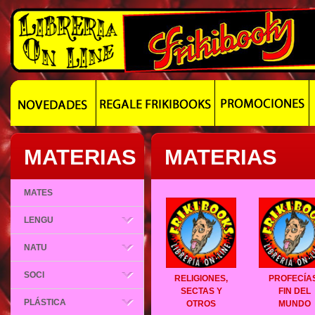
MATERIAS
MATERIAS
MATES
LENGU
NATU
SOCI
RELIGIONES,
PROFECÍAS
SECTAS Y
FIN DEL
PLÁSTICA
OTROS
MUNDO