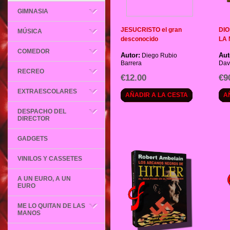
GIMNASIA
JESUCRISTO el gran
DIO
MÚSICA
desconocido
LA 
COMEDOR
Autor:
Aut
Diego Rubio
Barrera
Dav
RECREO
€12.00
€9
EXTRAESCOLARES
AÑADIR A LA CESTA
A
DESPACHO DEL
DIRECTOR
GADGETS
VINILOS Y CASSETES
A UN EURO, A UN
EURO
ME LO QUITAN DE LAS
MANOS