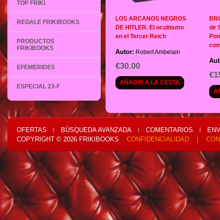
TOP FRIKI
LOS ARCANOS NEGROS
BRU
REGALE FRIKIBOOKS
DE HITLER. El ocultismo
de 
en el Tercer Reich
Pon
PRODUCTOS
com
FRIKIBOOKS
Autor:
Robert Ambelain
Aut
€30.00
EFEMÉRIDES
€1
AÑADIR A LA CESTA
ESPECIAL 23-F
A
OFERTAS
BÚSQUEDA AVANZADA
COMENTARIOS
ENV
|
|
|
COPYRIGHT © 2026
FRIKIBOOKS
CONFIDENCIALIDAD
|
CON