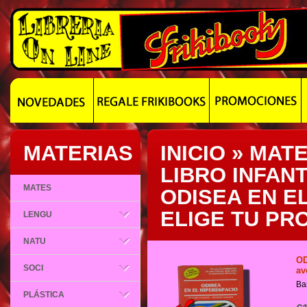
MATERIAS
INICIO
»
MATE
LIBRO INFANT
MATES
ODISEA EN E
ELIGE TU PR
LENGU
NATU
OD
SOCI
av
Ba
PLÁSTICA