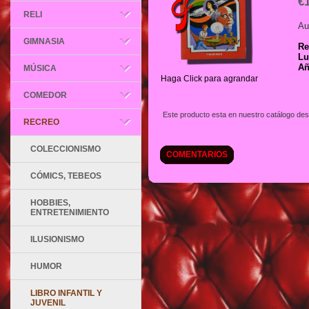
€
RELI
Au
GIMNASIA
Re
Lu
Añ
MÚSICA
Haga Click para agrandar
COMEDOR
Este producto esta en nuestro catálogo des
RECREO
COLECCIONISMO
COMENTARIOS
CÓMICS, TEBEOS
HOBBIES,
ENTRETENIMIENTO
ILUSIONISMO
HUMOR
LIBRO INFANTIL Y
JUVENIL