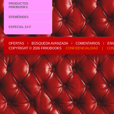
PRODUCTOS
FRIKIBOOKS
EFEMÉRIDES
ESPECIAL 23-F
OFERTAS
BÚSQUEDA AVANZADA
COMENTARIOS
ENV
|
|
|
COPYRIGHT © 2026
FRIKIBOOKS
CONFIDENCIALIDAD
|
CON