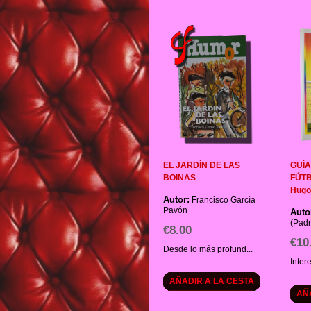
EL JARDÍN DE LAS
GUÍA
BOINAS
FÚTB
Hugo
Autor:
Francisco García
Pavón
Auto
(Padr
€8.00
€10
Desde lo más profund...
Inter
AÑADIR A LA CESTA
AÑ