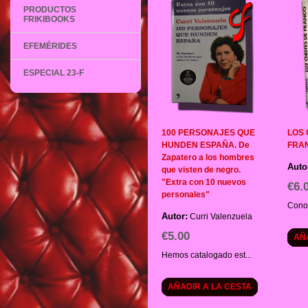
PRODUCTOS
FRIKIBOOKS
EFEMÉRIDES
ESPECIAL 23-F
100 PERSONAJES QUE
LOS 
HUNDEN ESPAÑA. De
FRA
Zapatero a los hombres
Auto
que visten de negro.
"Extra con 10 nuevos
€6.
personales"
Conoz
Autor:
Curri Valenzuela
€5.00
AÑ
Hemos catalogado est...
AÑADIR A LA CESTA