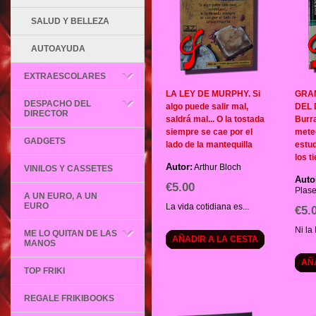
SALUD Y BELLEZA
AUTOAYUDA
EXTRAESCOLARES
LA LEY DE MURPHY. Si
GRA
DESPACHO DEL
algo puede salir mal,
DEL 
DIRECTOR
saldrá mal... O la tostada
Burr
siempre se cae por el
mete
GADGETS
lado de la mantequilla
estud
los t
Autor:
Arthur Bloch
VINILOS Y CASSETES
Auto
€5.00
Plase
A UN EURO, A UN
EURO
La vida cotidiana es...
€5.
Ni la
ME LO QUITAN DE LAS
AÑADIR A LA CESTA
MANOS
AÑ
TOP FRIKI
REGALE FRIKIBOOKS