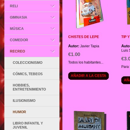
RELI
GIMNASIA
MÚSICA
CHISTES DE LEPE
TIP 
COMEDOR
Autor:
Auto
Javier Tapia
Luis 
RECREO
€1.00
€3.
Todos los habitantes...
COLECCIONISMO
Para 
CÓMICS, TEBEOS
AÑADIR A LA CESTA
AÑ
HOBBIES,
ENTRETENIMIENTO
ILUSIONISMO
HUMOR
LIBRO INFANTIL Y
JUVENIL