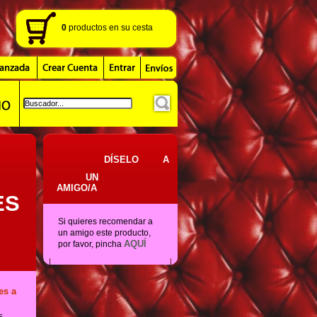
0
productos
en su cesta
DÍSELO
A
UN
AMIGO/A
ES
Si quieres recomendar a
un amigo este producto,
AQUÍ
por favor, pincha
es a
s