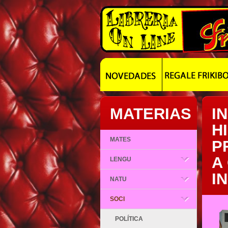
MATERIAS
IN
H
MATES
P
A
LENGU
I
NATU
SOCI
POLÍTICA