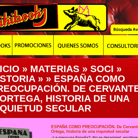
ICIO
»
MATERIAS
»
SOCI
»
ISTORIA
»
» ESPAÑA COMO
REOCUPACIÓN. DE CERVANT
 ORTEGA, HISTORIA DE UNA
NQUIETUD SECULAR
ESPAÑA COMO PREOCUPACIÓN. De Cervant
Ortega, historia de una inquietud secular
¿Le preocupa España? ¡No se desanime!, escritore